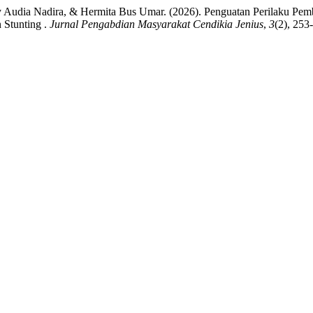
indy Audia Nadira, & Hermita Bus Umar. (2026). Penguatan Perilaku 
Stunting .
Jurnal Pengabdian Masyarakat Cendikia Jenius
,
3
(2), 253