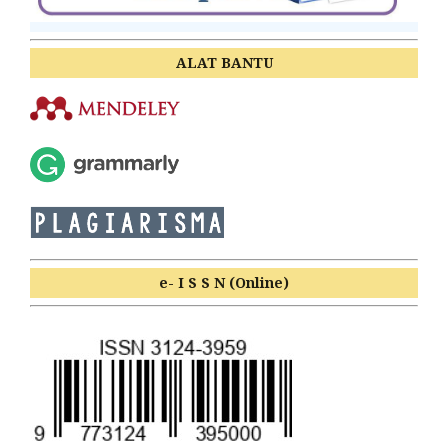
ALAT BANTU
e- I S S N (Online)