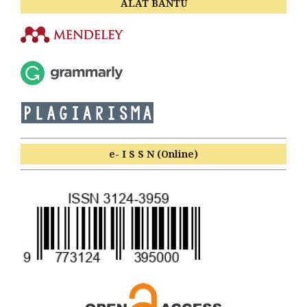
ALAT BANTU
e- I S S N (Online)