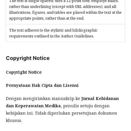
The text is single-spaced; uses a 12-point font; employs italics,
rather than underlining (except with URL addresses); and all
illustrations, figures, and tables are placed within the text at the
appropriate points, rather than at the end.
The text adheres to the stylistic and bibliographic
requirements outlined in the Author Guidelines.
Copyright Notice
Copyright Notice
Pernyataan Hak Cipta dan Lisensi
Dengan mengirimkan manuskrip ke
Jurnal Kebidanan
dan Keperawatan Medika
, penulis setuju dengan
kebijakan ini. Tidak diperlukan persetujuan dokumen
khusus.