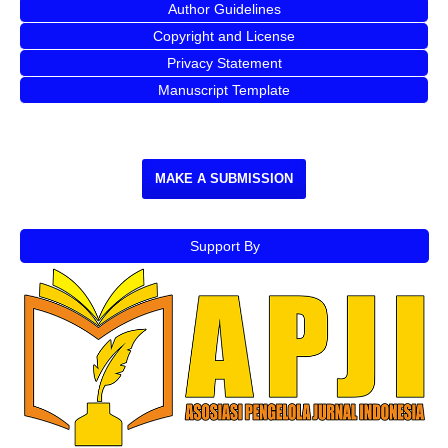
Author Guidelines
Copyright and License
Privacy Statement
Manuscript Template
MAKE A SUBMISSION
Support By