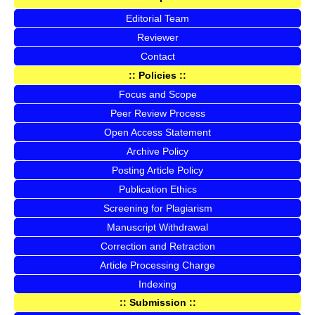
Editorial Team
Reviewer
Contact
:: Policies ::
Focus and Scope
Peer Review Process
Open Access Statement
Archive Policy
Posting Article Policy
Publication Ethics
Screening for Plagiarism
Manuscript Withdrawal
Correction and Retraction
Article Processing Charge
Indexing
:: Submission ::