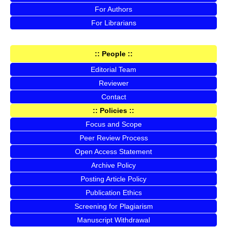
For Authors
For Librarians
:: People ::
Editorial Team
Reviewer
Contact
:: Policies ::
Focus and Scope
Peer Review Process
Open Access Statement
Archive Policy
Posting Article Policy
Publication Ethics
Screening for Plagiarism
Manuscript Withdrawal