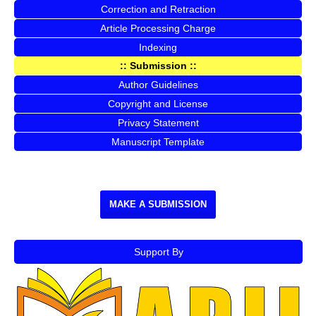
Correction and Retraction
Article Processing Charge
Indexing
:: Submission ::
Author Guidelines
Copyright and License
Privacy Statement
Manuscript Template
MAKE A SUBMISSION
Support By